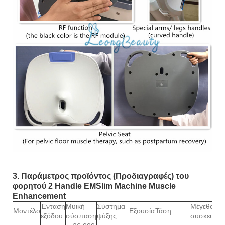
3. Παράμετρος προϊόντος (Προδιαγραφές) του
φορητού 2 Handle EMSlim Machine Muscle
Enhancement
Ένταση
Μυική
Σύστημα
Μέγεθος
Μοντέλο
Εξουσία
Τάση
εξόδου
σύσπαση
ψύξης
συσκευασί