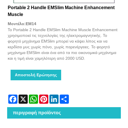
Portable 2 Handle EMSlim Machine Enhancement
Muscle
Μοντέλο:EM14
Το Portable 2 Handle EMSlim Machine Muscle Enhancement
χρησιμοποιεί τις τεχνολογίες της ηλεκτρομαγνητικής. Το
φορητό μηχάνημα EMSlim μπορεί να κάψει λίπος και να
κερδίσει μυς χωρίς πόνο, χωρίς παρενέργειες. Το φορητό
μηχάνημα EMSlim είναι ένα από τα πιο οικονομικά μηχάνημα
και η τιμή είναι χαμηλότερη από 2000 USD.
Αποστολή Ερώτησης
Facebook
X
WhatsApp
Pinterest
LinkedIn
Share
περιγραφή προϊόντος