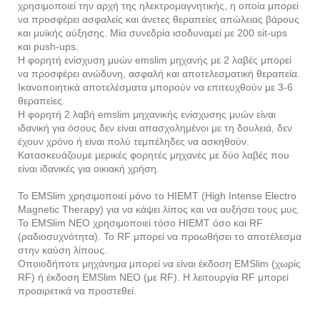
χρησιμοποιεί την αρχή της ηλεκτρομαγνητικής, η οποία μπορεί
να προσφέρει ασφαλείς και άνετες θεραπείες απώλειας βάρους
και μυϊκής αύξησης. Μία συνεδρία ισοδυναμεί με 200 sit-ups
και push-ups.
Η φορητή ενίσχυση μυών emslim μηχανής με 2 λαβές μπορεί
να προσφέρει ανώδυνη, ασφαλή και αποτελεσματική θεραπεία.
Ικανοποιητικά αποτελέσματα μπορούν να επιτευχθούν με 3-6
θεραπείες.
Η φορητή 2 λαβή emslim μηχανικής ενίσχυσης μυών είναι
ιδανική για όσους δεν είναι απασχολημένοι με τη δουλειά, δεν
έχουν χρόνο ή είναι πολύ τεμπέληδες να ασκηθούν.
Κατασκευάζουμε μερικές φορητές μηχανές με δύο λαβές που
είναι ιδανικές για οικιακή χρήση.
Το EMSlim χρησιμοποιεί μόνο το HIEMT (High Intense Electro
Magnetic Therapy) για να κάψει λίπος και να αυξήσει τους μυς.
Το EMSlim NEO χρησιμοποιεί τόσο HIEMT όσο και RF
(ραδιοσυχνότητα). Το RF μπορεί να προωθήσει το αποτέλεσμα
στην καύση λίπους.
Οποιοδήποτε μηχάνημα μπορεί να είναι έκδοση EMSlim (χωρίς
RF) ή έκδοση EMSlim NEO (με RF). Η λειτουργία RF μπορεί
προαιρετικά να προστεθεί.