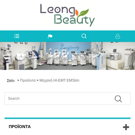
>
Προϊόντα
>
Μηχανή HI-EMT EMSlim
Σπίτι
ΠΡΟΪΌΝΤΑ