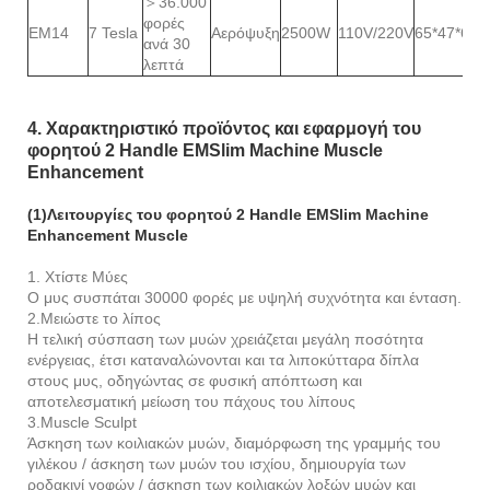
＞36.000
φορές
EM14
7 Tesla
Αερόψυξη
2500W
110V/220V
65*47*63 ε
ανά 30
λεπτά
4. Χαρακτηριστικό προϊόντος και εφαρμογή του
φορητού 2 Handle EMSlim Machine Muscle
Enhancement
(1)Λειτουργίες του φορητού 2 Handle EMSlim Machine
Enhancement Muscle
1. Χτίστε Μύες
Ο μυς συσπάται 30000 φορές με υψηλή συχνότητα και ένταση.
2.Μειώστε το λίπος
Η τελική σύσπαση των μυών χρειάζεται μεγάλη ποσότητα
ενέργειας, έτσι καταναλώνονται και τα λιποκύτταρα δίπλα
στους μυς, οδηγώντας σε φυσική απόπτωση και
αποτελεσματική μείωση του πάχους του λίπους
3.Muscle Sculpt
Άσκηση των κοιλιακών μυών, διαμόρφωση της γραμμής του
γιλέκου / άσκηση των μυών του ισχίου, δημιουργία των
ροδακινί γοφών / άσκηση των κοιλιακών λοξών μυών και