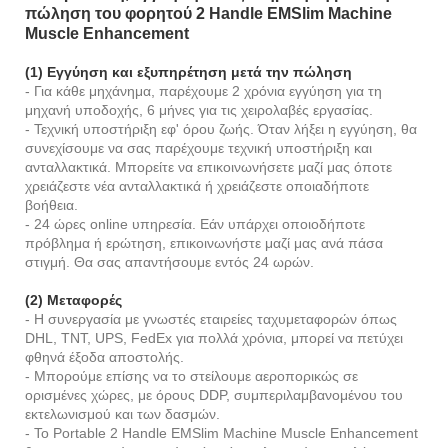
πώληση του φορητού 2 Handle EMSlim Machine
Muscle Enhancement
(1) Εγγύηση και εξυπηρέτηση μετά την πώληση
- Για κάθε μηχάνημα, παρέχουμε 2 χρόνια εγγύηση για τη
μηχανή υποδοχής, 6 μήνες για τις χειρολαβές εργασίας.
- Τεχνική υποστήριξη εφ' όρου ζωής. Όταν λήξει η εγγύηση, θα
συνεχίσουμε να σας παρέχουμε τεχνική υποστήριξη και
ανταλλακτικά. Μπορείτε να επικοινωνήσετε μαζί μας όποτε
χρειάζεστε νέα ανταλλακτικά ή χρειάζεστε οποιαδήποτε
βοήθεια.
- 24 ώρες online υπηρεσία. Εάν υπάρχει οποιοδήποτε
πρόβλημα ή ερώτηση, επικοινωνήστε μαζί μας ανά πάσα
στιγμή. Θα σας απαντήσουμε εντός 24 ωρών.
(2) Μεταφορές
- Η συνεργασία με γνωστές εταιρείες ταχυμεταφορών όπως
DHL, TNT, UPS, FedEx για πολλά χρόνια, μπορεί να πετύχει
φθηνά έξοδα αποστολής.
- Μπορούμε επίσης να το στείλουμε αεροπορικώς σε
ορισμένες χώρες, με όρους DDP, συμπεριλαμβανομένου του
εκτελωνισμού και των δασμών.
- Το Portable 2 Handle EMSlim Machine Muscle Enhancement