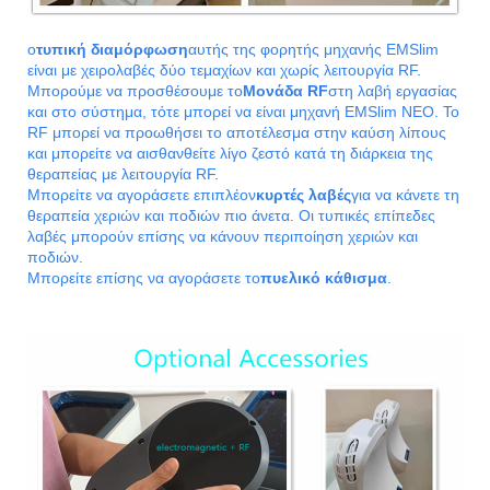
ο
τυπική διαμόρφωση
αυτής της φορητής μηχανής EMSlim
είναι με χειρολαβές δύο τεμαχίων και χωρίς λειτουργία RF.
Μπορούμε να προσθέσουμε το
Μονάδα RF
στη λαβή εργασίας
και στο σύστημα, τότε μπορεί να είναι μηχανή EMSlim NEO. Το
RF μπορεί να προωθήσει το αποτέλεσμα στην καύση λίπους
και μπορείτε να αισθανθείτε λίγο ζεστό κατά τη διάρκεια της
θεραπείας με λειτουργία RF.
Μπορείτε να αγοράσετε επιπλέον
κυρτές λαβές
για να κάνετε τη
θεραπεία χεριών και ποδιών πιο άνετα. Οι τυπικές επίπεδες
λαβές μπορούν επίσης να κάνουν περιποίηση χεριών και
ποδιών.
Μπορείτε επίσης να αγοράσετε το
πυελικό κάθισμα
.