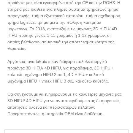
προϊόντα μας είναι εγκεκριμένα από την CE και την ROHS. Η
εταιρεία μας διαθέτει ένα πλήρες σύστημα τμημάτων: τμήμα
παραγωγής, τμήμα εξωτερικού εμπορίου, τμήμα σχεδιασμού,
τμήμα logistics, τμήμα μετά την πώληση και τμήμα
μάρκετινγκ. Το 2018, αναπτύξαμε τις μηχανές 3D HIFU/ 4D
HIFU πρώτης γενιάς 1-11 γραμμών ή 1-12 γραμμών, οι
οποίες βελτίωσαν σημαντικά την αποτελεσματικότητα της
θεραπείας.
Αργότερα, αναβαθμίστηκαν διάφορα πολυλειτουργικά
προϊόντα 3D HIFU/ 4D HIFU, για παράδειγμα, 3D HIFU +
κολπικό μηχάνημα HIFU 2 σε 1, 4D HIFU + κολπικό
μηχάνημα HIFU + vmax HIFU 3 σε1 και ούτω καθεξής.
Θα συνεχίσουμε να ενημερώνουμε τις καλύτερες μηχανές μας
3D HIFU/ 4D HIFU για να ανταποκριθούμε στις διαφορετικές
απαιτήσεις ολοένα και περισσότερων πελατών.
Παρεμπιπτόντως, η υπηρεσία OEM είναι διαθέσιμη.