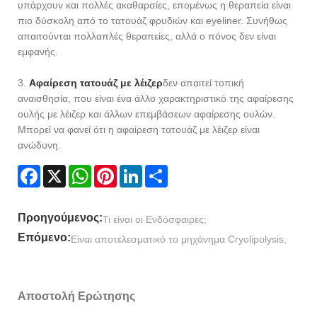
υπάρχουν και πολλές ακαθαρσίες, επομένως η θεραπεία είναι
πιο δύσκολη από το τατουάζ φρυδιών και eyeliner. Συνήθως
απαιτούνται πολλαπλές θεραπείες, αλλά ο πόνος δεν είναι
εμφανής.
3.
Αφαίρεση τατουάζ με λέιζερ
δεν απαιτεί τοπική
αναισθησία, που είναι ένα άλλο χαρακτηριστικό της αφαίρεσης
ουλής με λέιζερ και άλλων επεμβάσεων αφαίρεσης ουλών.
Μπορεί να φανεί ότι η αφαίρεση τατουάζ με λέιζερ είναι
ανώδυνη.
Facebook
X
WhatsApp
Pinterest
LinkedIn
Share
Προηγούμενος:
Τι είναι οι Ενδόσφαιρες;
Επόμενο:
Είναι αποτελεσματικό το μηχάνημα Cryolipolysis;
Αποστολή Ερώτησης