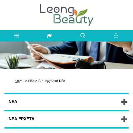
>
Νέα
>
Βιομηχανικά Νέα
Σπίτι
ΝΈΑ
ΝΈΑ ΈΡΧΕΤΑΙ