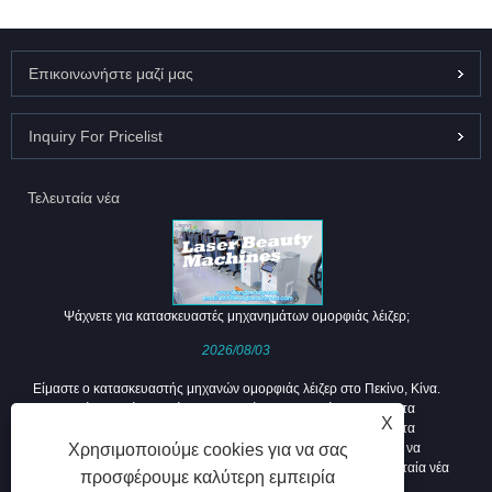
Επικοινωνήστε μαζί μας
Inquiry For Pricelist
Τελευταία νέα
Ψάχνετε για κατασκευαστές μηχανημάτων ομορφιάς λέιζερ;
2026/08/03
Είμαστε ο κατασκευαστής μηχανών ομορφιάς λέιζερ στο Πεκίνο, Κίνα.
Παράγουμε όλα τα είδη μηχανημάτων ομορφιάς laser. Και τα
X
μηχανήματα ομορφιάς λέιζερ μπορούν να αντιμετωπίσουν τα
Χρησιμοποιούμε cookies για να σας
περισσότερα από τα δερματικά προβλήματα. Καλώς ήρθατε να
ακολουθήσετε ένα επικοινωνήστε μαζί μας για να λάβετε τα τελευταία νέα
προσφέρουμε καλύτερη εμπειρία
για τις προσφορές και τις καλύτερες τιμές.