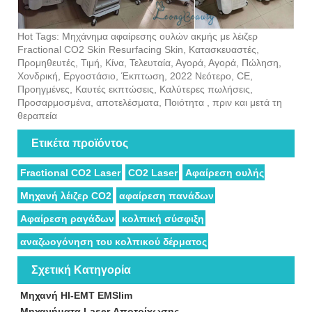
Hot Tags: Μηχάνημα αφαίρεσης ουλών ακμής με λέιζερ
Fractional CO2 Skin Resurfacing Skin, Κατασκευαστές,
Προμηθευτές, Τιμή, Κίνα, Τελευταία, Αγορά, Αγορά, Πώληση,
Χονδρική, Εργοστάσιο, Έκπτωση, 2022 Νεότερο, CE,
Προηγμένες, Καυτές εκπτώσεις, Καλύτερες πωλήσεις,
Προσαρμοσμένα, αποτελέσματα, Ποιότητα , πριν και μετά τη
θεραπεία
Ετικέτα προϊόντος
Fractional CO2 Laser
CO2 Laser
Αφαίρεση ουλής
Μηχανή λέιζερ CO2
αφαίρεση πανάδων
Αφαίρεση ραγάδων
κολπική σύσφιξη
αναζωογόνηση του κολπικού δέρματος
Σχετική Κατηγορία
Μηχανή HI-EMT EMSlim
Μηχανήματα Laser Αποτρίχωσης