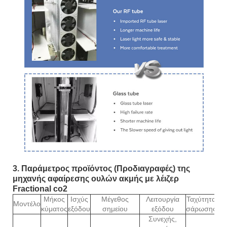
3. Παράμετρος προϊόντος (Προδιαγραφές) της
μηχανής αφαίρεσης ουλών ακμής με λέιζερ
Fractional co2
Μήκος
Ισχύς
Μέγεθος
Λειτουργία
Ταχύτητα
Δ
Μοντέλο
κύματος
εξόδου
σημείου
εξόδου
σάρωσης
ει
Συνεχής,