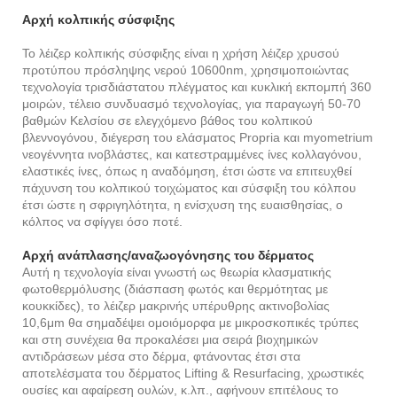
Αρχή κολπικής σύσφιξης
Το λέιζερ κολπικής σύσφιξης είναι η χρήση λέιζερ χρυσού
προτύπου πρόσληψης νερού 10600nm, χρησιμοποιώντας
τεχνολογία τρισδιάστατου πλέγματος και κυκλική εκπομπή 360
μοιρών, τέλειο συνδυασμό τεχνολογίας, για παραγωγή 50-70
βαθμών Κελσίου σε ελεγχόμενο βάθος του κολπικού
βλεννογόνου, διέγερση του ελάσματος Propria και myometrium
νεογέννητα ινοβλάστες, και κατεστραμμένες ίνες κολλαγόνου,
ελαστικές ίνες, όπως η αναδόμηση, έτσι ώστε να επιτευχθεί
πάχυνση του κολπικού τοιχώματος και σύσφιξη του κόλπου
έτσι ώστε η σφριγηλότητα, η ενίσχυση της ευαισθησίας, ο
κόλπος να σφίγγει όσο ποτέ.
Αρχή ανάπλασης/αναζωογόνησης του δέρματος
Αυτή η τεχνολογία είναι γνωστή ως θεωρία κλασματικής
φωτοθερμόλυσης (διάσπαση φωτός και θερμότητας με
κουκκίδες), το λέιζερ μακρινής υπέρυθρης ακτινοβολίας
10,6μm θα σημαδέψει ομοιόμορφα με μικροσκοπικές τρύπες
και στη συνέχεια θα προκαλέσει μια σειρά βιοχημικών
αντιδράσεων μέσα στο δέρμα, φτάνοντας έτσι στα
αποτελέσματα του δέρματος Lifting & Resurfacing, χρωστικές
ουσίες και αφαίρεση ουλών, κ.λπ., αφήνουν επιτέλους το