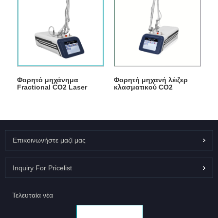
Φορητό μηχάνημα
Φορητή μηχανή λέιζερ
Fractional CO2 Laser
κλασματικού CO2
Αφαίρεση ουλής
κολπικής σύσφιξης
Επικοινωνήστε μαζί μας
Inquiry For Pricelist
Τελευταία νέα