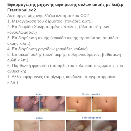
Εφαρμογές
της μηχανής αφαίρεσης ουλών ακμής με λέιζερ
Fractional co2
Λειτουργία μηχανής λέιζερ κλασματικού CO2:
1. Μελάγχρωση του δέρματος (πανάδες κ.λπ.)
2. Επιδερμίδα Χρωματισμένος σπίλος, (όλα τα είδη των
κονδυλωμάτων)
3. Επιδιόρθωση ακμής (κοκκίδα ακμής προσώπου, σημάδια
ακμής κ.λπ.)
4. Επιδιόρθωση ραγάδων (ραγάδες κοιλιάς)
5. Επισκευή ουλής (ουλή ακμής, ουλή εγκαύματος, βυθισμένη
ουλή κ.λπ.)
6. Παρθενική φροντίδα (σύσφιξη του κολπικού τοιχώματος, πιο
ανθεκτική)
7. Άλλες εφαρμογές (συρίγωμα, κονδύλιο, σμηγματορροϊκό
κ.λπ.)