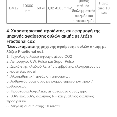
μονός
Πάνω
10600
παλμός,
BM17
60 w
0,02~0,05mm2
από 10
2
nm
διαλειμματικός
m/s
παλμός και
υπερπαλμός
4. Χαρακτηριστικό προϊόντος και εφαρμογή της
μηχανής αφαίρεσης ουλών ακμής με λέιζερ
Fractional co2
Πλεονεκτήματα
της μηχανής αφαίρεσης ουλών ακμής με
λέιζερ Fractional co2
1. Τεχνολογία λέιζερ σφραγισμένου CO2
2. Λειτουργίες CW, Pulse και Super Pulse
3. Διακόπτης κλειδιού λεπτής μεμβράνης, ελεγχόμενος με
μικροεπεξεργαστή
4. Αλφαριθμητική εμφάνιση μηνυμάτων
5. Αρθρωτός βραχίονας με ισορροπημένο ελατήριο 7
αρθρώσεων
6. Προστασία Ασφαλείας με αυτόματο συναγερμό
7. 30W έως 60W, σωλήνας RF και γυάλινος σωλήνας
προαιρετικά
8. Μεγάλη οθόνη αφής 10 ιντσών